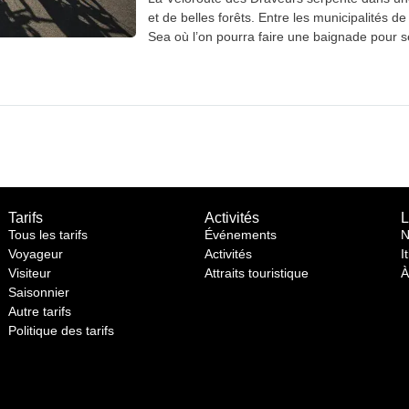
et de belles forêts. Entre les municipalités d
Sea où l’on pourra faire une baignade pour se
Tarifs
Activités
L
Tous les tarifs
Événements
N
Voyageur
Activités
I
Visiteur
Attraits touristique
À
Saisonnier
Autre tarifs
Politique des tarifs