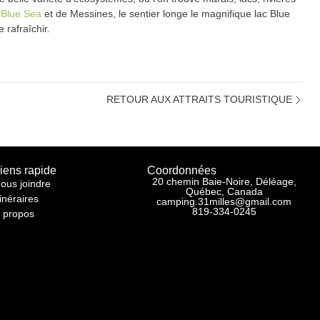
e
Blue Sea
et de Messines, le sentier longe le magnifique lac Blue
 rafraîchir.
RETOUR AUX ATTRAITS TOURISTIQUE
iens rapide
Coordonnées
20 chemin Baie-Noire, Déléage,
ous joindre
Québec, Canada
tinéraires
camping.31milles@gmail.com
819-334-0245
 propos