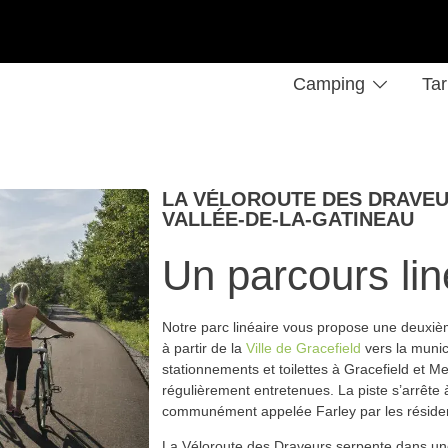
Camping
Tar
LA VÉLOROUTE DES DRAVEU
VALLÉE-DE-LA-GATINEAU
Un parcours lin
Notre parc linéaire vous propose une deuxièm
à partir de la
Ville de Gracefield
vers la munic
stationnements et toilettes à Gracefield et M
régulièrement entretenues. La piste s’arrête à
communément appelée Farley par les résiden
La Véloroute des Draveurs serpente dans une 