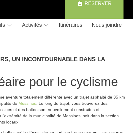
RÉSERVER
ifs
Activités
Itinéraires
Nous joindre
RS, UN INCONTOURNABLE DANS LA
éaire pour le cyclisme
e aventure totalement différente avec un trajet asphalté de 35 km
ipalité de
Messines
. Le long du trajet, vous trouverez des
essines et des haltes sont nouvellement construites et
 l’extrémité de la municipalité de Messines, soit dans la section
ts locaux.
belle variété d’écosystèmes, où l’on trouve marais, lacs, rivières